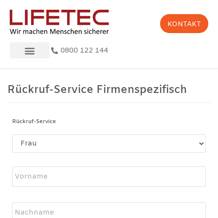
Zum
Inhalt
KONTAKT
springen
0800 122 144
Rückruf-Service Firmenspezifisch
Rückruf-Service
Name
*